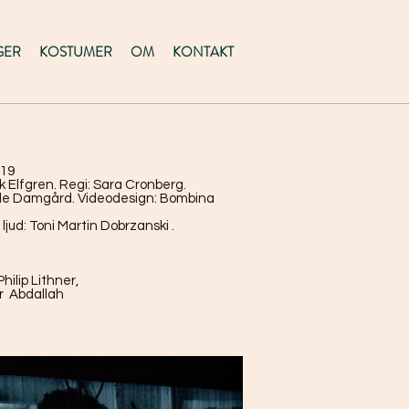
GER
KOSTUMER
OM
KONTAKT
19
 Elfgren.
Regi: Sara Cronberg.
lle Damgård. Videodesign:
Bombina
ljud:
Toni Martin Dobrzanski
.
hilip Lithner,
er Abdallah