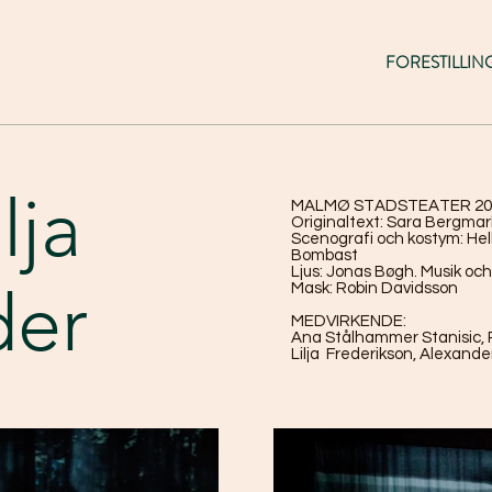
FORESTILLIN
lja
MALMØ STADSTEATER 20
Originaltext:
Sara Bergmark
Scenografi och kostym: He
Bombast
Ljus:
Jonas Bøgh.
Musik och 
der
Mask:
Robin Davidsson
MEDVIRKENDE:
Ana Stålhammer Stanisic, P
Lilja Frederikson, Alexand